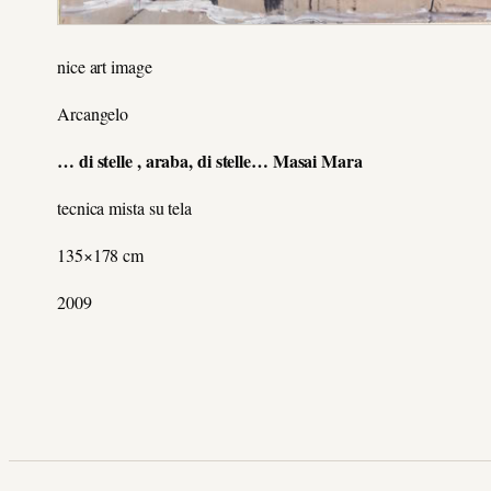
nice art image
Arcangelo
… di stelle , araba, di stelle… Masai Mara
tecnica mista su tela
135×178 cm
2009