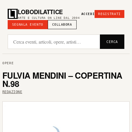
LOBODILATTICE
ACCEDI
REGISTRATI
ARTE E CULTURA ON LINE DAL 2004
SEGNALA EVENTO
COLLABORA
CERCA
OPERE
FULVIA MENDINI – COPERTINA
N.98
REDAZIONE