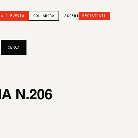
NALA EVENTO
COLLABORA
ACCEDI
REGISTRATI
CERCA
A N.206