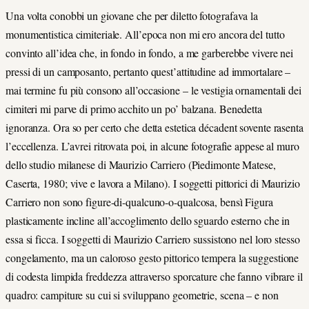
Una volta conobbi un giovane che per diletto fotografava la
monumentistica cimiteriale. All’epoca non mi ero ancora del tutto
convinto all’idea che, in fondo in fondo, a me garberebbe vivere nei
pressi di un camposanto, pertanto quest’attitudine ad immortalare –
mai termine fu più consono all’occasione – le vestigia ornamentali dei
cimiteri mi parve di primo acchito un po’ balzana. Benedetta
ignoranza. Ora so per certo che detta estetica décadent sovente rasenta
l’eccellenza. L’avrei ritrovata poi, in alcune fotografie appese al muro
dello studio milanese di Maurizio Carriero (Piedimonte Matese,
Caserta, 1980; vive e lavora a Milano). I soggetti pittorici di Maurizio
Carriero non sono figure-di-qualcuno-o-qualcosa, bensì Figura
plasticamente incline all’accoglimento dello sguardo esterno che in
essa si ficca. I soggetti di Maurizio Carriero sussistono nel loro stesso
congelamento, ma un caloroso gesto pittorico tempera la suggestione
di codesta limpida freddezza attraverso sporcature che fanno vibrare il
quadro: campiture su cui si sviluppano geometrie, scena – e non