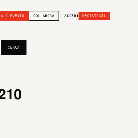
NALA EVENTO
COLLABORA
ACCEDI
REGISTRATI
CERCA
210