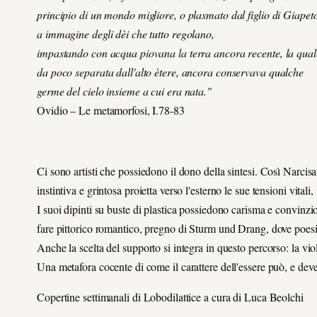
principio di un mondo migliore, o plasmato dal figlio di Giapet
a immagine degli dèi che tutto regolano,
impastando con acqua piovana la terra ancora recente, la qual
da poco separata dall'alto ètere, ancora conservava qualche
germe del cielo insieme a cui era nata."
Ovidio – Le metamorfosi, I.78-83
Ci sono artisti che possiedono il dono della sintesi. Così Narcisa
instintiva e grintosa proietta verso l'esterno le sue tensioni vital
I suoi dipinti su buste di plastica possiedono carisma e convinzi
fare pittorico romantico, pregno di Sturm und Drang, dove poesia 
Anche la scelta del supporto si integra in questo percorso: la vi
Una metafora cocente di come il carattere dell'essere può, e deve
Copertine settimanali di Lobodilattice a cura di Luca Beolchi