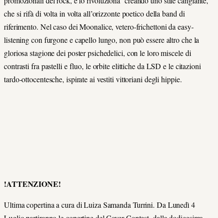
promozionali del rock, e lo rivoluziona
creando uno stile cangiante,
che si rifà di volta in volta all’orizzonte poetico della band di
riferimento. Nel caso dei Moonalice, vetero-frichettoni da easy-
listening con furgone e capello lungo, non può essere altro che la
gloriosa stagione dei poster psichedelici, con le loro miscele di
contrasti fra pastelli e fluo, le orbite elittiche da LSD e le citazioni
tardo-ottocentesche, ispirate ai vestiti vittoriani degli hippie.
!ATTENZIONE!
Ultima copertina a cura di Luiza Samanda Turrini. Da Lunedì 4
Luglio partiranno le copertine del Cover Contest, dalla dodicesima