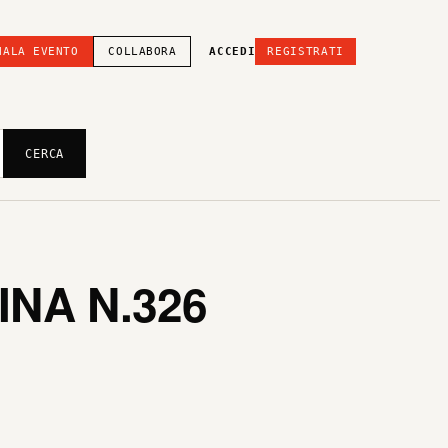
NALA EVENTO
COLLABORA
ACCEDI
REGISTRATI
CERCA
NA N.326