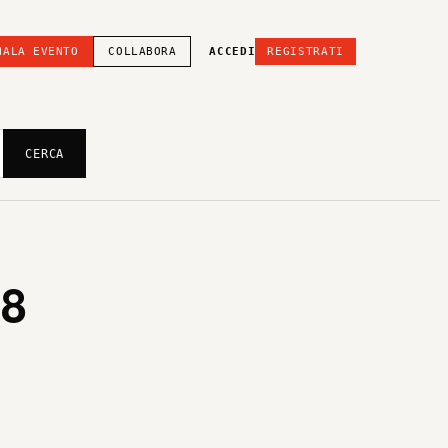
NALA EVENTO
COLLABORA
ACCEDI
REGISTRATI
CERCA
68