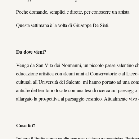
Poche domande, semplici e dirette, per conoscere un artista.
Questa settimana è la volta di Giuseppe De Siati.
Da dove vieni?
Vengo da San Vito dei Normanni, un piccolo paese salentino che, 
educazione artistica con alcuni anni al Conservatorio e al Liceo a
culturali all'Università del Salento, mi hanno portato ad una con
antiche del territorio locale con una tesi di ricerca sul paesaggi
allargato la prospettiva al paesaggio cosmico. Attualmente vivo 
Cosa fai?
Indago il limite come soglia per una visione geocentrica. Perime