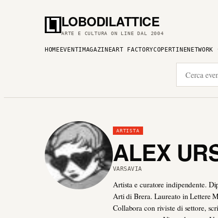
LOBODILATTICE
ARTE E CULTURA ON LINE DAL 2004
HOME
EVENTI
MAGAZINE
ART FACTORY
COPERTINE
NETWORK
ARTISTA
ALEX UR
VARSAVIA
Artista e curatore indipendente. Di
Arti di Brera. Laureato in Lettere 
Collabora con riviste di settore, sc