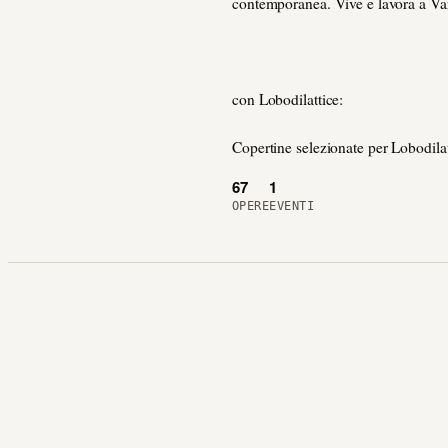
contemporanea. Vive e lavora a Va
con Lobodilattice:
Copertine selezionate per Lobodila
67
1
OPERE
EVENTI