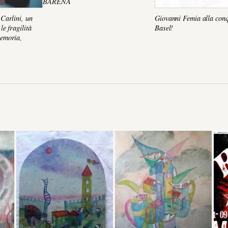
BARENA
Carlini, un
Giovanni Femia alla conq
e fragilità
Basel!
emoria,