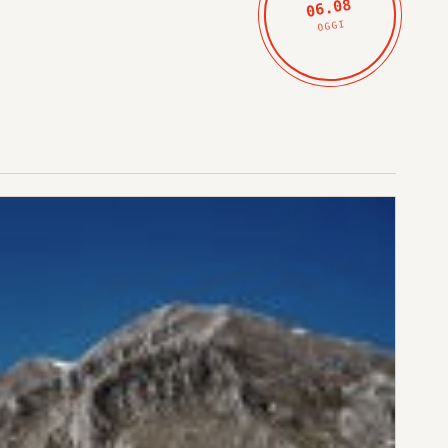
06.08
OGGI