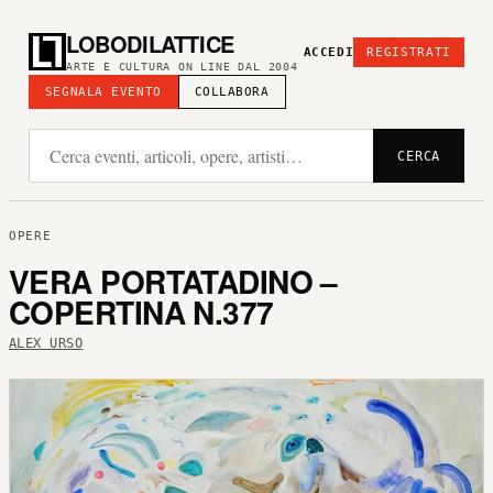
LOBODILATTICE
ACCEDI
REGISTRATI
ARTE E CULTURA ON LINE DAL 2004
SEGNALA EVENTO
COLLABORA
CERCA
OPERE
VERA PORTATADINO –
COPERTINA N.377
ALEX URSO