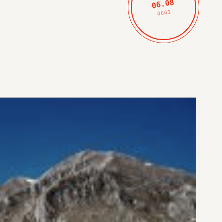
06.08
OGGI