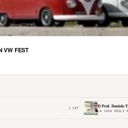
N VW FEST
Il Prof. Daniele T
1 SET