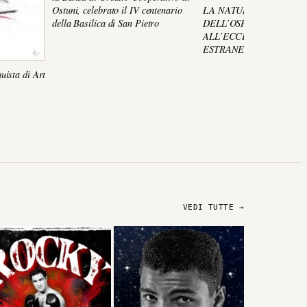
Ostuni, celebrato il IV centenario
LA NATURALEZZA
della Basilica di San Pietro
DELL’OSPITALITA’ CH
ALL’ECCEZIONALITA’ 
ESTRANEO FURTIVO
uista di Art
VEDI TUTTE →