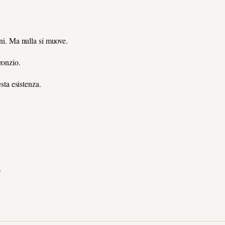
ani. Ma nulla si muove.
ronzio.
esta esistenza.
o