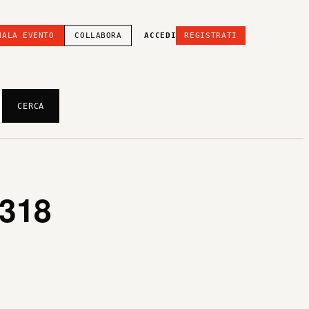
NALA EVENTO
COLLABORA
ACCEDI
REGISTRATI
CERCA
318