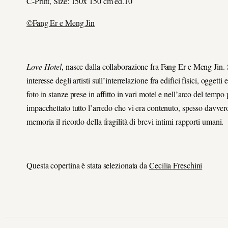
C-Print, Size: 150x 150 cm ed.10
©
Fang Er e Meng Jin
Love Hotel
, nasce dalla collaborazione fra Fang Er e Meng Jin. S
interesse degli artisti sull’interrelazione fra edifici fisici, oggetti
foto in stanze prese in affitto in vari motel e nell’arco del tempo
impacchettato tutto l’arredo che vi era contenuto, spesso davvero 
memoria il ricordo della fragilità di brevi intimi rapporti umani.
Questa copertina è stata selezionata da
Cecilia Freschini