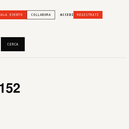
NALA EVENTO
COLLABORA
ACCEDI
REGISTRATI
CERCA
152