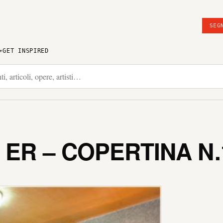
SEG
GET INSPIRED
 ER – COPERTINA N.