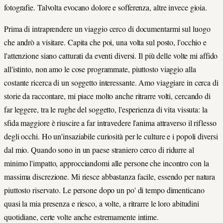
fotografie. Talvolta evocano dolore e sofferenza, altre invece gioia.
Prima di intraprendere un viaggio cerco di documentarmi sul luogo
che andrò a visitare. Capita che poi, una volta sul posto, l'occhio e
l'attenzione siano catturati da eventi diversi. Il più delle volte mi affido
all'istinto, non amo le cose programmate, piuttosto viaggio alla
costante ricerca di un soggetto interessante. Amo viaggiare in cerca di
storie da raccontare, mi piace molto anche ritrarre volti, cercando di
far leggere, tra le rughe del soggetto, l'esperienza di vita vissuta: la
sfida maggiore è riuscire a far intravedere l'anima attraverso il riflesso
degli occhi. Ho un'insaziabile curiosità per le culture e i popoli diversi
dal mio. Quando sono in un paese straniero cerco di ridurre al
minimo l'impatto, approcciandomi alle persone che incontro con la
massima discrezione. Mi riesce abbastanza facile, essendo per natura
piuttosto riservato. Le persone dopo un po' di tempo dimenticano
quasi la mia presenza e riesco, a volte, a ritrarre le loro abitudini
quotidiane, certe volte anche estremamente intime.