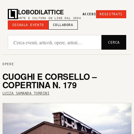
LOBODILATTICE
ACCEDI
REGISTRATI
ARTE E CULTURA ON LINE DAL 2004
SEGNALA EVENTO
COLLABORA
CERCA
OPERE
CUOGHI E CORSELLO –
COPERTINA N. 179
LUIZA SAMANDA TURRINI