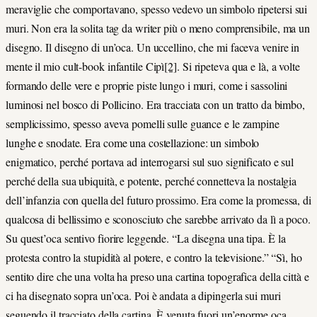
meraviglie che comportavano, spesso vedevo un simbolo ripetersi sui
muri. Non era la solita tag da writer più o meno comprensibile, ma un
disegno. Il disegno di un’oca. Un uccellino, che mi faceva venire in
mente il mio cult-book infantile Cipì
[2]
. Si ripeteva qua e là, a volte
formando delle vere e proprie piste lungo i muri, come i sassolini
luminosi nel bosco di Pollicino. Era tracciata con un tratto da bimbo,
semplicissimo, spesso aveva pomelli sulle guance e le zampine
lunghe e snodate. Era come una costellazione: un simbolo
enigmatico, perché portava ad interrogarsi sul suo significato e sul
perché della sua ubiquità, e potente, perché connetteva la nostalgia
dell’infanzia con quella del futuro prossimo. Era come la promessa, di
qualcosa di bellissimo e sconosciuto che sarebbe arrivato da lì a poco.
Su quest’oca sentivo fiorire leggende. “La disegna una tipa. È la
protesta contro la stupidità al potere, e contro la televisione.” “Sì, ho
sentito dire che una volta ha preso una cartina topografica della città e
ci ha disegnato sopra un’oca. Poi è andata a dipingerla sui muri
seguendo il tracciato della cartina. È venuta fuori un’enorme oca,